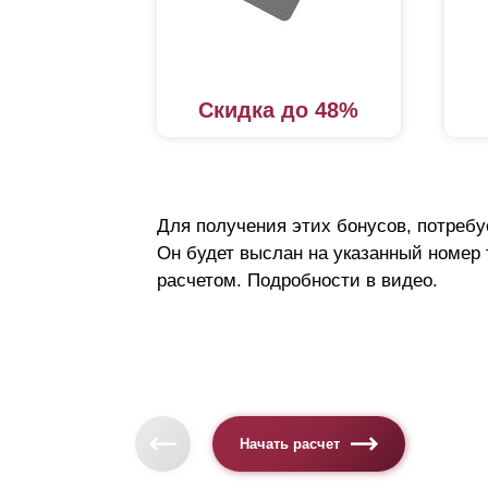
к
п
п
Скидка до 48%
к
ц
Констр
Для получения этих бонусов, потребу
технич
Он будет выслан на указанный номер
обеспе
расчетом. Подробности в видео.
Конст
Основн
профил
Начать расчет
жестко
случае