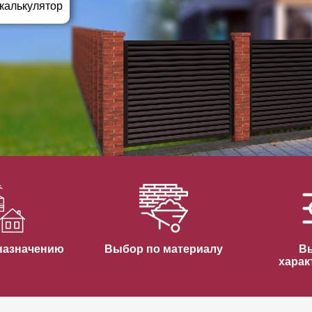
ВЫБОР ПО ХАРАКТЕРИСТИКАМ
 калькулятор
Горизонтальные заборы
Высокие заборы
Красивые, дизайнерские заборы
ВЫБОР ПО СПОСОБУ МОНТАЖА
Заборы под ключ
Готовые заборы
Комплекты заборов-лего "сделай сам"
Быстровозводимые заборы
назначению
Выбор по материалу
В
харак