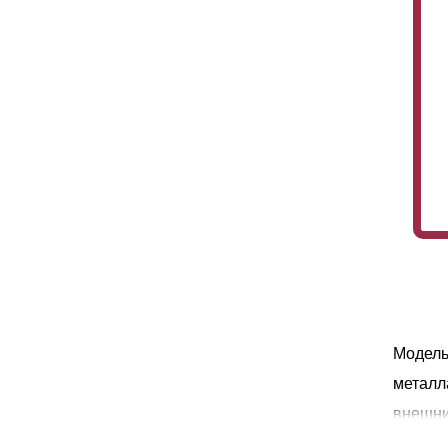
Модель
металл
внешни
высоки