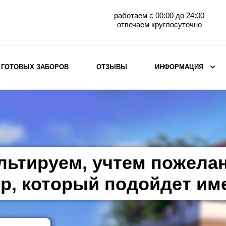
работаем с 00:00 до 24:00
отвечаем круглосуточно
 ГОТОВЫХ ЗАБОРОВ
ОТЗЫВЫ
ИНФОРМАЦИЯ
ВЫБОР ПО МАТЕРИАЛУ
Заборы с кирпичными столбами
Заборы из евроштакетника
горизонтального
льтируем, учтем пожела
Металлические заборы для дачи
Забор жалюзи с кирпичными столбами
р, который подойдет им
Металлические заборы
Металлические ограждения