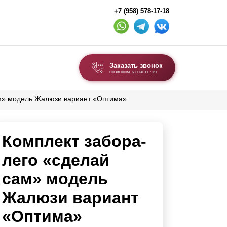
+7 (958) 578-17-18
Заказать звонок
позвоним за наш счет
ам» модель Жалюзи вариант «Оптима»
ВЫБОР ПО ТИПУ
Модульные заборы и ограждения
Комплект забора-
Комбинированные заборы
Секционные заборы
лего «сделай
сам» модель
ВОРОТА И КАЛИТКИ
Жалюзи вариант
Ворота откатные
«Оптима»
Ворота распашные
Ворота складные гармошка