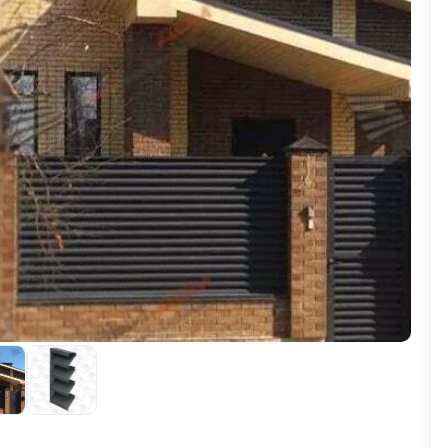
ВЫБОР ПО ХАРАКТЕРИСТИКАМ
Горизонтальные заборы
Высокие заборы
Красивые, дизайнерские заборы
ВЫБОР ПО СПОСОБУ МОНТАЖА
Заборы под ключ
Готовые заборы
Комплекты заборов-лего "сделай сам"
Быстровозводимые заборы