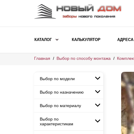
КАТАЛОГ
КАЛЬКУЛЯТОР
АДРЕСА
Главная
Выбор по способу монтажа
Комплек
ВЫБОР ПО МОДЕЛИ
Заборы Ранчо
Выбор по модели
Заборы Хай-тек
Заборы Классика
Выбор по назначению
Заборы Ранчо
Заборы Жалюзи
Заборы Хай-тек
Выбор по материалу
Заборы и ограждения для
Заборы Классика
детских садов
ВЫБОР ПО НАЗНАЧЕНИЮ
Заборы Жалюзи
Выбор по
Заборы с кирпичными столбами
Заборы для дачи
характеристикам
Заборы и ограждения для детских
Заборы из евроштакетника
Элитные заборы для коттеджей
садов