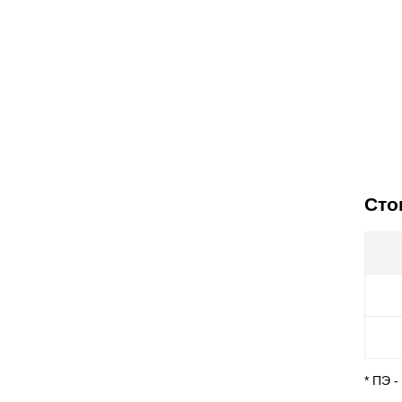
Сто
* ПЭ 