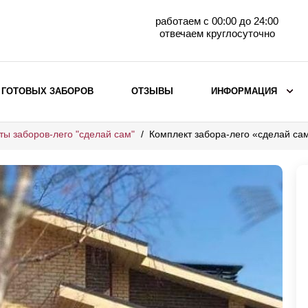
работаем с 00:00 до 24:00
отвечаем круглосуточно
 ГОТОВЫХ ЗАБОРОВ
ОТЗЫВЫ
ИНФОРМАЦИЯ
ты заборов-лего "сделай сам"
Комплект забора-лего «сделай с
ВЫБОР ПО МАТЕРИАЛУ
Заборы с кирпичными столбами
Заборы из евроштакетника
горизонтального
Металлические заборы для дачи
Забор жалюзи с кирпичными столбами
Металлические заборы
Металлические ограждения