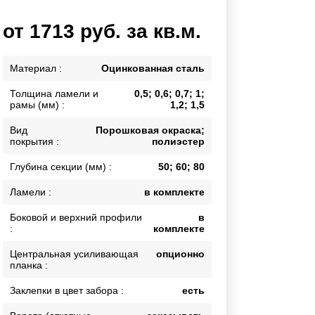
Каркасы ворот
от 1713 руб. за кв.м.
Калитки
Входные группы
Материал :
Оцинкованная сталь
Толщина ламели и
0,5; 0,6; 0,7; 1;
ВСЕ ДЛЯ ЗАБОРА
рамы (мм) :
1,2; 1,5
Панели для забора
Вид
Порошковая окраска;
покрытия :
полиэстер
Глубина секции (мм) :
50; 60; 80
Ламели :
в комплекте
Боковой и верхний профили
в
:
комплекте
Центральная усиливающая
опционно
планка :
Заклепки в цвет забора :
есть