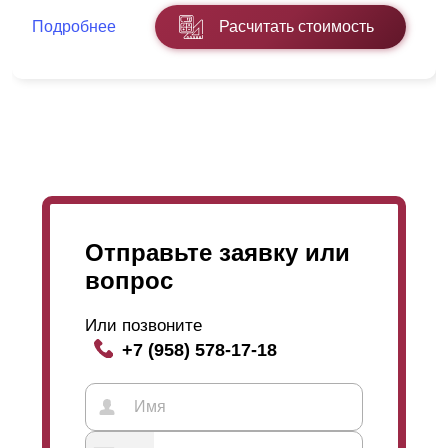
монтируются
нахлест
, в таком случае все крепления
Подробнее
Расчитать стоимость
будут заметны снаружи забора, что повлияет на его
декоративные особенности. Впрочем, на функции и
качество конструкции это не влияет и все зависит от
вкусов и предпочтений самого заказчика. Так что,
если желаете приобрести бюджетный вариант
премиального забора, можно заказать конструкцию с
горизонтальным размещением ламелей
без
нахлеста
.
Отправьте заявку или
вопрос
Или позвоните
+7 (958) 578-17-18