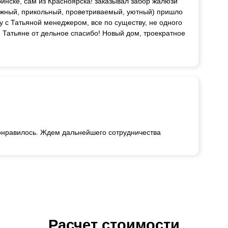
инске, сам из Красноярска! заказывал забор жалюзи
дёжный, прикольный, проветриваемый, уютный) пришло
у с Татьяной менеджером, все по существу, не одного
т, Татьяне от дельное спасибо! Новый дом, троекратное
понравилось. Ждем дальнейшего сотрудничества
Расчет стоимости