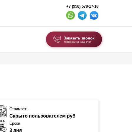
+7 (958) 578-17-18
Заказать звонок
позвоним за наш счет
ВЫБОР ПО ТИПУ
Модульные заборы и ограждения
Комбинированные заборы
Секционные заборы
ВОРОТА И КАЛИТКИ
Стоимость
Скрыто пользователем руб
Ворота откатные
Сроки
Ворота распашные
3 дня
Ворота складные гармошка