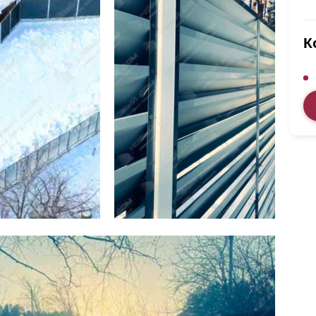
ВЫБОР ПО ХАРАКТЕРИСТИКАМ
Горизонтальные заборы
К
Высокие заборы
Красивые, дизайнерские заборы
ВЫБОР ПО СПОСОБУ МОНТАЖА
Заборы под ключ
Готовые заборы
Комплекты заборов-лего "сделай сам"
Быстровозводимые заборы