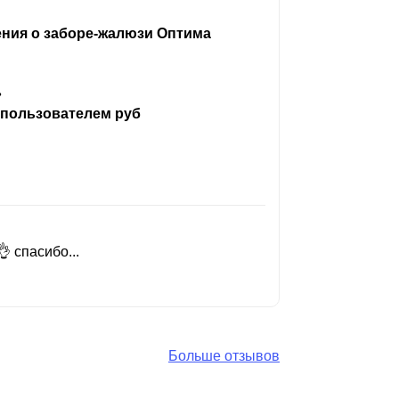
ения о заборе-жалюзи Оптима
ь
 пользователем руб
 спасибо...
Добрый день
Читать вес
Больше отзывов