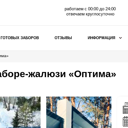
работаем с 00:00 до 24:00
отвечаем круглосуточно
 ГОТОВЫХ ЗАБОРОВ
ОТЗЫВЫ
ИНФОРМАЦИЯ
тима»
ВЫБОР ПО МАТЕРИАЛУ
Заборы с кирпичными столбами
заборе-жалюзи «Оптима»
Заборы из евроштакетника
горизонтального
Металлические заборы для дачи
Забор жалюзи с кирпичными столбами
Металлические заборы
Металлические ограждения