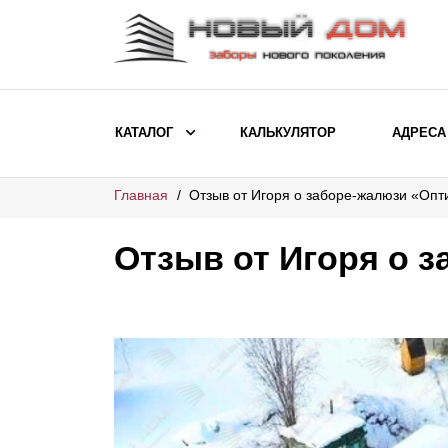
КАТАЛОГ
КАЛЬКУЛЯТОР
АДРЕСА
Главная
Отзыв от Игоря о заборе-жалюзи «Оп
ВЫБОР ПО МОДЕЛИ
Заборы Ранчо
Отзыв от Игоря о 
Заборы Хай-тек
Заборы Классика
Заборы Жалюзи
ВЫБОР ПО НАЗНАЧЕНИЮ
Заборы и ограждения для детских
садов