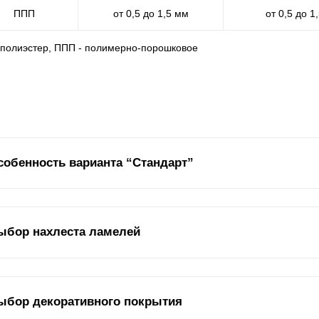
ППП
от 0,5 до 1,5 мм
от 0,5 до 1
- полиэстер, ППП - полимерно-порошковое
собенность варианта “Стандарт”
дель забора “Жалюзи “Стандарт” является базовой в нашем ассорт
ыбор нахлеста ламелей
новательность формы - отличительные черты данного варианта.
оме длины
ламелей
и глубины секций на внешний вид и функционал
ыбор декоративного покрытия
раметр как нахлест
ламелей
. В зависимости от их расположения от