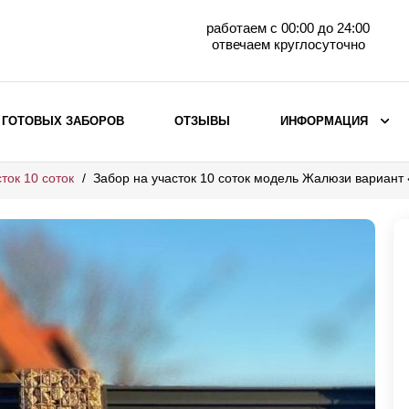
работаем с 00:00 до 24:00
отвечаем круглосуточно
 ГОТОВЫХ ЗАБОРОВ
ОТЗЫВЫ
ИНФОРМАЦИЯ
ток 10 соток
Забор на участок 10 соток модель Жалюзи вариант
ВЫБОР ПО МАТЕРИАЛУ
Заборы с кирпичными столбами
Заборы из евроштакетника
горизонтального
Металлические заборы для дачи
Забор жалюзи с кирпичными столбами
Металлические заборы
Металлические ограждения