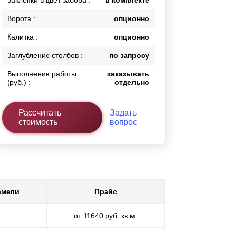
Заклепки в цвет забора :
в комплекте
Ворота :
опционно
Калитка :
опционно
Заглубление столбов :
по запросу
Выполнение работы
заказывать
(руб.) :
отдельно
Рассчитать
Задать
стоимость
вопрос
амели
Прайс
от 11640 руб. кв.м.