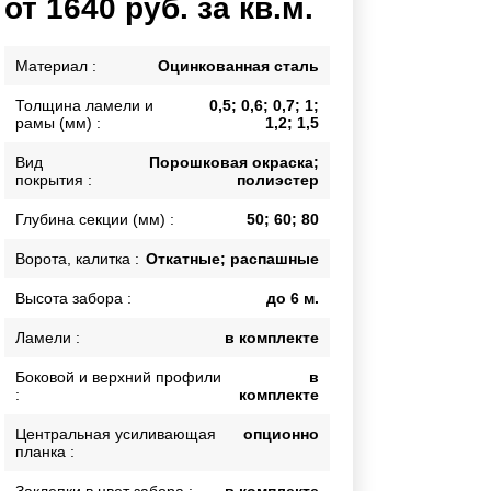
от 1640 руб. за кв.м.
Каркасы ворот
Калитки
Материал :
Оцинкованная сталь
Входные группы
Толщина ламели и
0,5; 0,6; 0,7; 1;
рамы (мм) :
1,2; 1,5
ВСЕ ДЛЯ ЗАБОРА
Вид
Порошковая окраска;
покрытия :
полиэстер
Панели для забора
Глубина секции (мм) :
50; 60; 80
Ворота, калитка :
Откатные; распашные
Высота забора :
до 6 м.
Ламели :
в комплекте
Боковой и верхний профили
в
:
комплекте
Центральная усиливающая
опционно
планка :