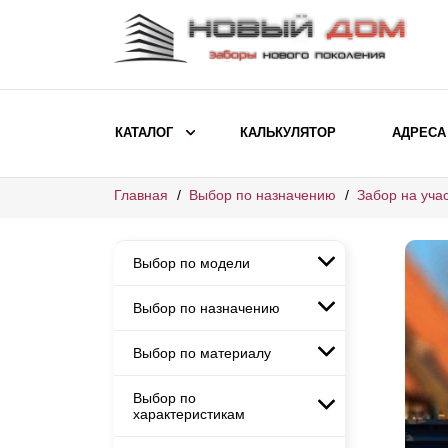
КАТАЛОГ
КАЛЬКУЛЯТОР
АДРЕСА
Главная
Выбор по назначению
Забор на учас
ВЫБОР ПО МОДЕЛИ
Заборы Ранчо
Выбор по модели
Заборы Хай-тек
Заборы Классика
Выбор по назначению
Заборы Ранчо
Заборы Жалюзи
Заборы Хай-тек
Выбор по материалу
Заборы и ограждения для
Заборы Классика
детских садов
ВЫБОР ПО НАЗНАЧЕНИЮ
Заборы Жалюзи
Выбор по
Заборы с кирпичными столбами
Заборы для дачи
характеристикам
Заборы и ограждения для детских
Заборы из евроштакетника
Элитные заборы для коттеджей
садов