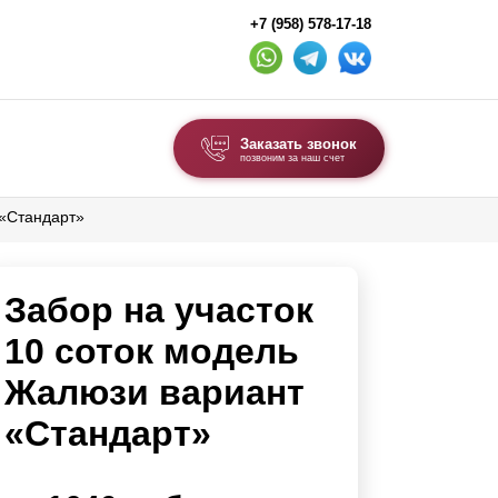
+7 (958) 578-17-18
Заказать звонок
позвоним за наш счет
 «Стандарт»
ВЫБОР ПО ТИПУ
Модульные заборы и ограждения
Забор на участок
Комбинированные заборы
Секционные заборы
10 соток модель
Жалюзи вариант
ВОРОТА И КАЛИТКИ
«Стандарт»
Ворота откатные
Ворота распашные
Ворота складные гармошка