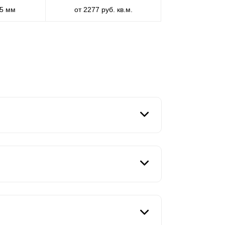
,5 мм
от 2277 руб. кв.м.
именте. Простота дизайна, лаконичность и
ьные качества забора влияет такой
носительно друг друга изменяется дизайн.