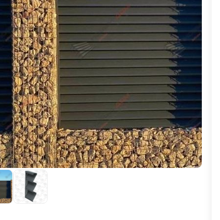
ВЫБОР ПО ХАРАКТЕРИСТИКАМ
Горизонтальные заборы
Высокие заборы
Красивые, дизайнерские заборы
ВЫБОР ПО СПОСОБУ МОНТАЖА
Заборы под ключ
Готовые заборы
Комплекты заборов-лего "сделай сам"
Быстровозводимые заборы